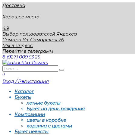
Перейти
Доставка
к
содержанию
Хорошее место
4.9
Выбор пользователей Яндекса
Самара Ул. Самарская 76
Мы в Яндекс
Перейти в телеграмм
8 (927) 009 53 25
Search
for:
0
Вход / Регистрация
Каталог
Букеты
летние букеты
Букет на день рождения
Композиции
цветы в коробке
корзина с цветами
Букет невесты