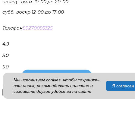
понед.- пятн. 10-00 до 20-00
субб.-воскр 12-00 до 17-00
Телефон
89270095325
4.9
5.0
5.0
Мы используем
cookies
, чтобы сохранять
© 2026 Все права защищены. Копирование информации
ваш поиск, рекомендовать полезное и
Я согласен
создавать другие удобства на сайте
Уважаемые гости!
Просьба! Уточнять наличие букета или согласование п
×