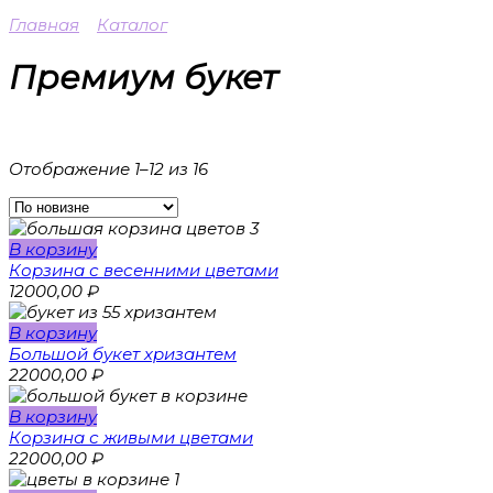
Главная
Каталог
Премиум букет
Ценовой фильтр
Отображение 1–12 из 16
Товар цветы
В корзину
амариллис
(0)
Корзина с весенними цветами
альстромерия
(0)
12000,00
₽
артишок
(0)
георгин
(0)
В корзину
гиацинты
(0)
Большой букет хризантем
гладиолус
(0)
22000,00
₽
илекс
(0)
лимониум
(1)
В корзину
нарциссы
(0)
Корзина с живыми цветами
пихта
(0)
22000,00
₽
статица
(1)
Товар кому