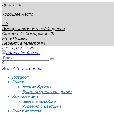
Перейти
Доставка
к
содержанию
Хорошее место
4.9
Выбор пользователей Яндекса
Самара Ул. Самарская 76
Мы в Яндекс
Перейти в телеграмм
8 (927) 009 53 25
Search
for:
0
Вход / Регистрация
Каталог
Букеты
летние букеты
Букет на день рождения
Композиции
цветы в коробке
корзина с цветами
Букет невесты