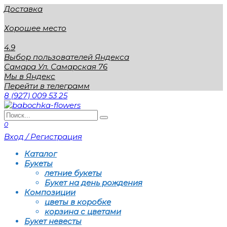
Перейти
Доставка
к
содержанию
Хорошее место
4.9
Выбор пользователей Яндекса
Самара Ул. Самарская 76
Мы в Яндекс
Перейти в телеграмм
8 (927) 009 53 25
Search
for:
0
Вход / Регистрация
Каталог
Букеты
летние букеты
Букет на день рождения
Композиции
цветы в коробке
корзина с цветами
Букет невесты