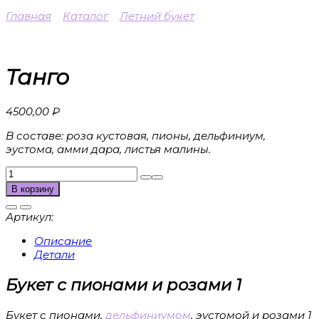
Главная
Каталог
Летний букет
Танго
4500,00
₽
В составе: роза кустовая, пионы, дельфиниум,
эустома, амми дара, листья малины.
Количество
товара
В корзину
Танго
Артикул:
Описание
Детали
Букет с пионами и розами 1
Букет с пионами,
дельфиниумом
, эустомой и розами 1