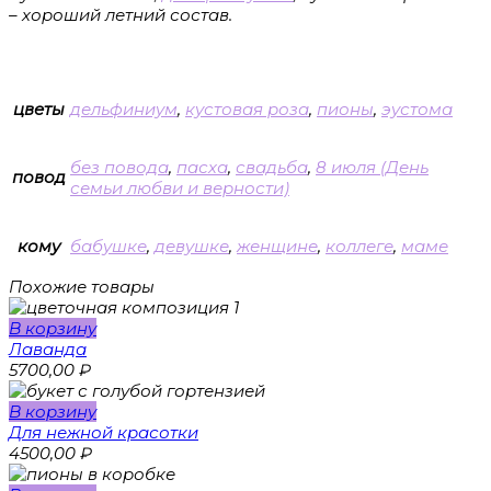
– хороший летний состав.
цветы
дельфиниум
,
кустовая роза
,
пионы
,
эустома
без повода
,
пасха
,
свадьба
,
8 июля (День
повод
семьи любви и верности)
кому
бабушке
,
девушке
,
женщине
,
коллеге
,
маме
Похожие товары
В корзину
Лаванда
5700,00
₽
В корзину
Для нежной красотки
4500,00
₽