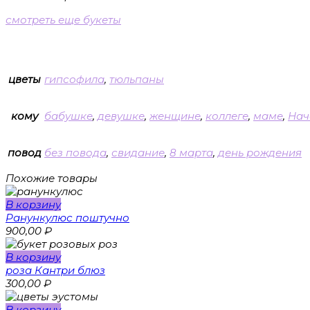
смотреть еще букеты
цветы
гипсофила
,
тюльпаны
кому
бабушке
,
девушке
,
женщине
,
коллеге
,
маме
,
Нач
повод
без повода
,
свидание
,
8 марта
,
день рождения
Похожие товары
В корзину
Ранункулюс поштучно
900,00
₽
В корзину
роза Кантри блюз
300,00
₽
В корзину