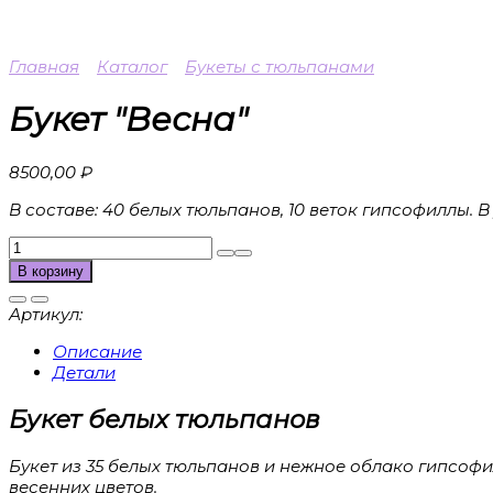
Главная
Каталог
Букеты с тюльпанами
Букет "Весна"
8500,00
₽
В составе: 40 белых тюльпанов, 10 веток гипсофиллы. В
Количество
товара
В корзину
Букет
"Весна"
Артикул:
Описание
Детали
Букет белых тюльпанов
Букет из 35 белых тюльпанов и нежное облако гипсофи
весенних цветов.