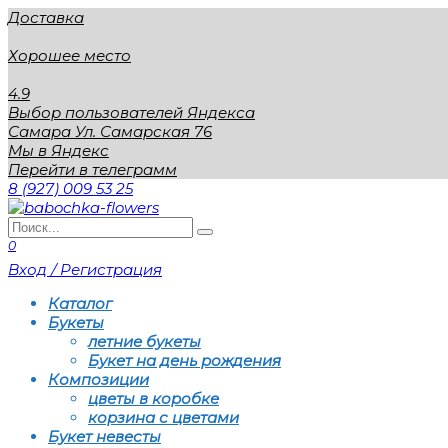
Перейти
Доставка
к
содержанию
Хорошее место
4.9
Выбор пользователей Яндекса
Самара Ул. Самарская 76
Мы в Яндекс
Перейти в телеграмм
8 (927) 009 53 25
Search
for:
0
Вход / Регистрация
Каталог
Букеты
летние букеты
Букет на день рождения
Композиции
цветы в коробке
корзина с цветами
Букет невесты