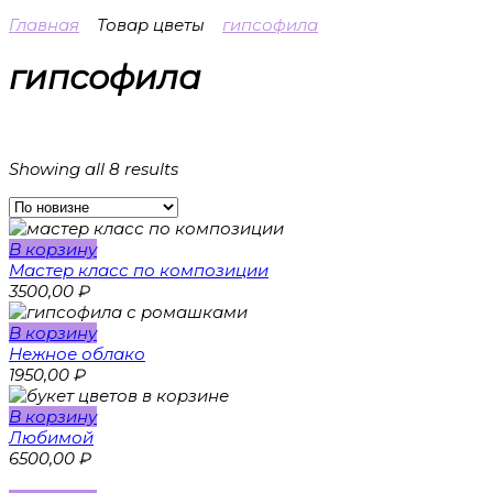
Главная
Товар цветы
гипсофила
гипсофила
Ценовой фильтр
Showing all 8 results
Товар цветы
В корзину
амариллис
(0)
Мастер класс по композиции
альстромерия
(1)
3500,00
₽
артишок
(0)
георгин
(0)
В корзину
гиацинты
(0)
Нежное облако
гладиолус
(0)
1950,00
₽
илекс
(0)
лимониум
(0)
В корзину
нарциссы
(0)
Любимой
пихта
(0)
6500,00
₽
статица
(0)
Товар кому