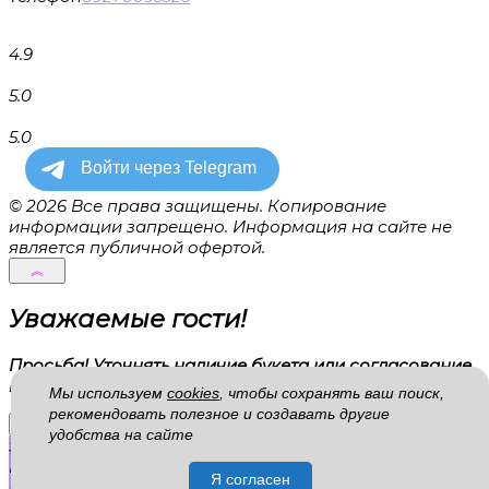
4.9
5.0
5.0
© 2026 Все права защищены. Копирование
информации запрещено. Информация на сайте не
является публичной офертой.
Уважаемые гости!
Просьба! Уточнять наличие букета или согласование
по замене у менеджера!
Мы используем
cookies
, чтобы сохранять ваш поиск,
рекомендовать полезное и создавать другие
×
удобства на сайте
Shopping cart
0
В корзине нет никаких продуктов!
Я согласен
Продолжить покупки