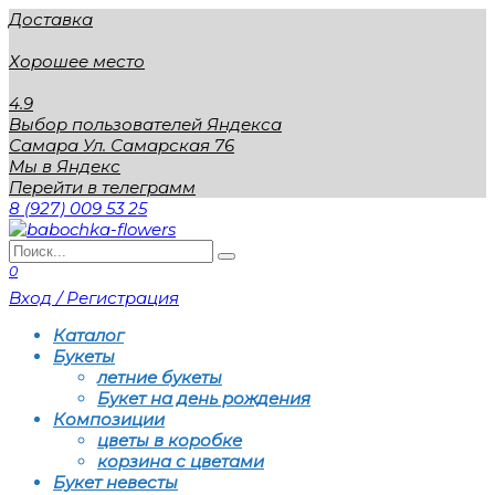
Перейти
Доставка
к
содержанию
Хорошее место
4.9
Выбор пользователей Яндекса
Самара Ул. Самарская 76
Мы в Яндекс
Перейти в телеграмм
8 (927) 009 53 25
Search
for:
0
Вход / Регистрация
Каталог
Букеты
летние букеты
Букет на день рождения
Композиции
цветы в коробке
корзина с цветами
Букет невесты