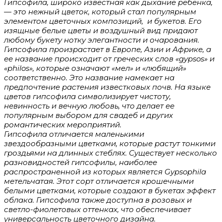
Гипсофила, широко известная как дыхание ребенка,
8 июля (День семьи любви и верности)
(1)
ранункулюсы
(0)
— это нежный цветок, который стал популярным
день учителя
(2)
ромашка
(2)
элементом цветочных композиций, и букетов. Его
день матери
(5)
сирень
(0)
изящные белые цветы и воздушный вид придают
8 марта
(5)
тюльпаны
(2)
любому букету нотку элегантности и очарования.
день рождения
(5)
хризантема
(1)
Гипсофила произрастает в Европе, Азии и Африке, а
юбилей
(4)
эустома
(4)
ее название происходит от греческих слов «gypsos» и
14 февраля
(2)
«philos», которые означают «мел» и «любящий»
декор
(0)
новый год
(0)
соответственно. Это название намекает на
ель
(0)
день победы
(0)
предпочтение растения известковых почв. На языке
цветов гипсофила символизирует чистоту,
невинность и вечную любовь, что делает ее
популярным выбором для свадеб и других
романтических мероприятий.
Гипсофила отличается маленькими
звездообразными цветками, которые растут тонкими
гроздьями на длинных стеблях. Существует несколько
разновидностей гипсофилы, наиболее
распространенной из которых является Gypsophila
метельчатая. Этот сорт отличается крошечными
белыми цветками, которые создают в букетах эффект
облака. Гипсофила также доступна в розовых и
светло-фиолетовых оттенках, что обеспечивает
универсальность цветочного дизайна.