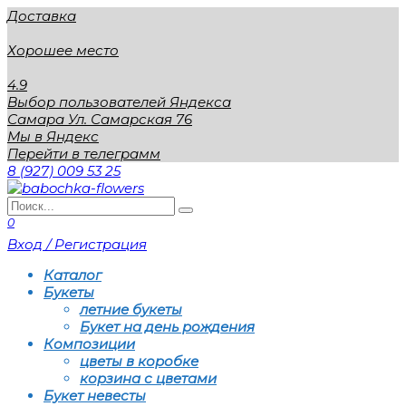
Перейти
Доставка
к
содержанию
Хорошее место
4.9
Выбор пользователей Яндекса
Самара Ул. Самарская 76
Мы в Яндекс
Перейти в телеграмм
8 (927) 009 53 25
Search
for:
0
Вход / Регистрация
Каталог
Букеты
летние букеты
Букет на день рождения
Композиции
цветы в коробке
корзина с цветами
Букет невесты