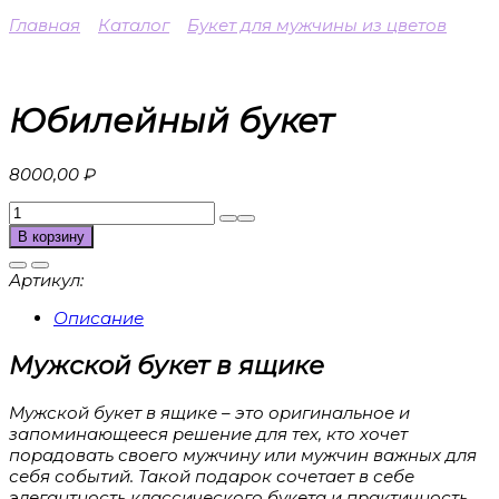
Главная
Каталог
Букет для мужчины из цветов
Юбилейный букет
8000,00
₽
Количество
товара
В корзину
Юбилейный
букет
Артикул:
Описание
Мужской букет в ящике
Мужской букет в ящике – это оригинальное и
запоминающееся решение для тех, кто хочет
порадовать своего мужчину или мужчин важных для
себя событий. Такой подарок сочетает в себе
элегантность классического букета и практичность.