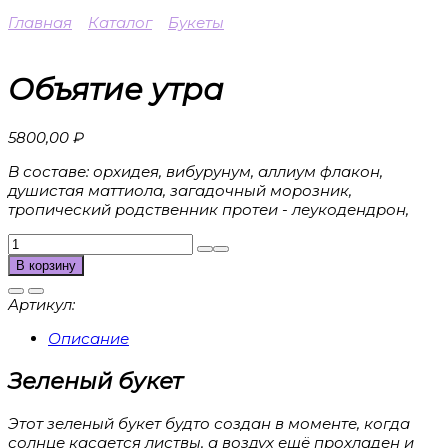
Главная
Каталог
Букеты
Объятие утра
5800,00
₽
В составе: орхидея, вибурунум, аллиум флакон,
душистая маттиола, загадочный морозник,
тропический родственник протеи - леукодендрон,
Количество
товара
В корзину
Объятие
утра
Артикул:
Описание
Зеленый букет
Этот зеленый букет будто создан в моменте, когда
солнце касается листвы, а воздух ещё прохладен и