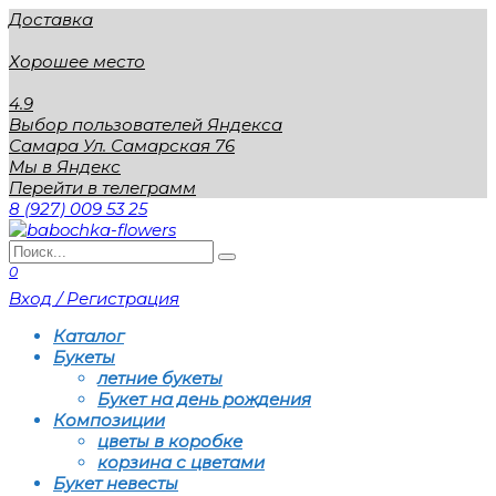
Перейти
Доставка
к
содержанию
Хорошее место
4.9
Выбор пользователей Яндекса
Самара Ул. Самарская 76
Мы в Яндекс
Перейти в телеграмм
8 (927) 009 53 25
Search
for:
0
Вход / Регистрация
Каталог
Букеты
летние букеты
Букет на день рождения
Композиции
цветы в коробке
корзина с цветами
Букет невесты