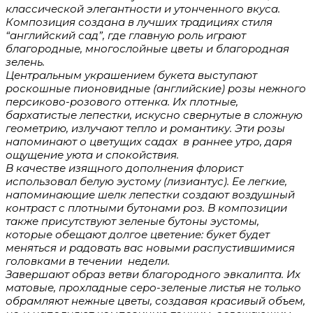
классической элегантности и утонченного вкуса.
Композиция создана в лучших традициях стиля
“английский сад”, где главную роль играют
благородные, многослойные цветы и благородная
зелень.
Центральным украшением букета выступают
роскошные пионовидные (английские) розы нежного
персиково-розового оттенка. Их плотные,
бархатистые лепестки, искусно свернутые в сложную
геометрию, излучают тепло и романтику. Эти розы
напоминают о цветущих садах в раннее утро, даря
ощущение уюта и спокойствия.
В качестве изящного дополнения флорист
использовал белую эустому (лизиантус). Ее легкие,
напоминающие шелк лепестки создают воздушный
контраст с плотными бутонами роз. В композиции
также присутствуют зеленые бутоны эустомы,
которые обещают долгое цветение: букет будет
меняться и радовать вас новыми распустившимися
головками в течении недели.
Завершают образ ветви благородного эвкалипта. Их
матовые, прохладные серо-зеленые листья не только
обрамляют нежные цветы, создавая красивый объем,