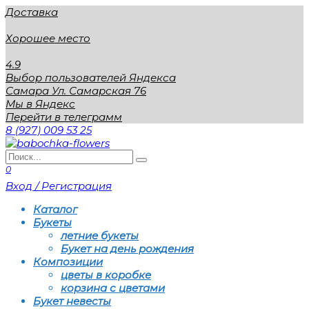
Перейти
Доставка
к
содержанию
Хорошее место
4.9
Выбор пользователей Яндекса
Самара Ул. Самарская 76
Мы в Яндекс
Перейти в телеграмм
8 (927) 009 53 25
Search
for:
0
Вход / Регистрация
Каталог
Букеты
летние букеты
Букет на день рождения
Композиции
цветы в коробке
корзина с цветами
Букет невесты