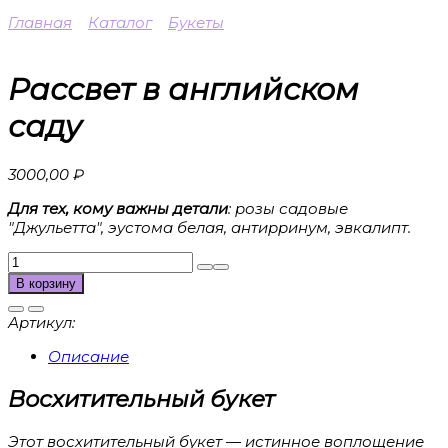
Главная
Каталог
Букеты
Рассвет в английском
саду
3000,00
₽
Для тех, кому важны детали
: розы садовые
"Джульетта", эустома белая, антирринум, эвкалипт.
Количество
товара
В корзину
Рассвет
в
Артикул:
английском
саду
Описание
Восхитительный букет
Этот восхитительный букет — истинное воплощение